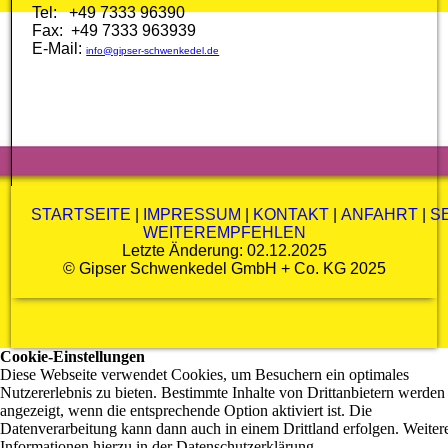
Tel: +49 7333 96390
Fax: +49 7333 963939
E-Mail:
info@gipser-schwenkedel.de
STARTSEITE
|
IMPRESSUM
|
KONTAKT
|
ANFAHRT
|
S
WEITEREMPFEHLEN
Letzte Änderung: 02.12.2025
©
Gipser Schwenkedel GmbH + Co. KG
2025
Cookie-Einstellungen
Diese Webseite verwendet Cookies, um Besuchern ein optimales
Nutzererlebnis zu bieten. Bestimmte Inhalte von Drittanbietern werden
angezeigt, wenn die entsprechende Option aktiviert ist. Die
Datenverarbeitung kann dann auch in einem Drittland erfolgen. Weiter
Informationen hierzu in der Datenschutzerklärung.