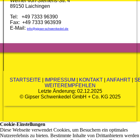
Werner-von-Siemens-Str. 4
89150 Laichingen
Tel: +49 7333 96390
Fax: +49 7333 963939
E-Mail:
info@gipser-schwenkedel.de
STARTSEITE
|
IMPRESSUM
|
KONTAKT
|
ANFAHRT
|
S
WEITEREMPFEHLEN
Letzte Änderung: 02.12.2025
©
Gipser Schwenkedel GmbH + Co. KG
2025
Cookie-Einstellungen
Diese Webseite verwendet Cookies, um Besuchern ein optimales
Nutzererlebnis zu bieten. Bestimmte Inhalte von Drittanbietern werden