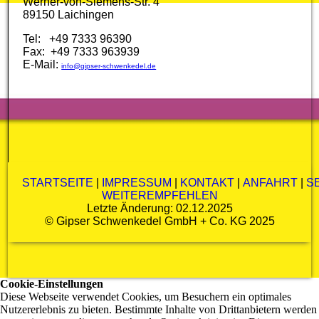
Werner-von-Siemens-Str. 4
89150 Laichingen
Tel: +49 7333 96390
Fax: +49 7333 963939
E-Mail:
info@gipser-schwenkedel.de
STARTSEITE
|
IMPRESSUM
|
KONTAKT
|
ANFAHRT
|
S
WEITEREMPFEHLEN
Letzte Änderung: 02.12.2025
©
Gipser Schwenkedel GmbH + Co. KG
2025
Cookie-Einstellungen
Diese Webseite verwendet Cookies, um Besuchern ein optimales
Nutzererlebnis zu bieten. Bestimmte Inhalte von Drittanbietern werden