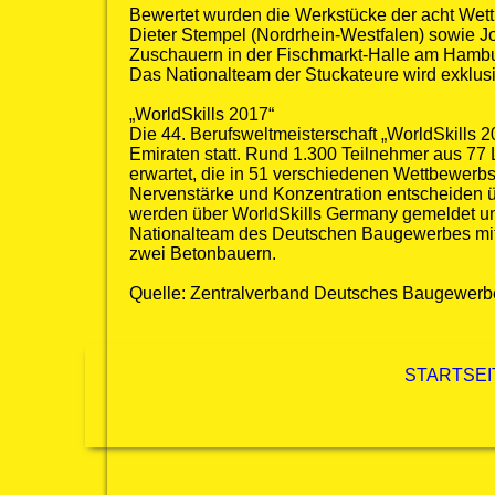
Bewertet wurden die Werkstücke der acht Wet
Dieter Stempel (Nordrhein-Westfalen) sowie Jo
Zuschauern in der Fischmarkt-Halle am Hambur
Das Nationalteam der Stuckateure wird exklus
„WorldSkills 2017“
Die 44. Berufsweltmeisterschaft „WorldSkills 2
Emiraten statt. Rund 1.300 Teilnehmer aus 77 L
erwartet, die in 51 verschiedenen Wettbewerb
Nervenstärke und Konzentration entscheiden ü
werden über WorldSkills Germany gemeldet und
Nationalteam des Deutschen Baugewerbes mit 
zwei Betonbauern.
Quelle: Zentralverband Deutsches Baugewerb
STARTSEI