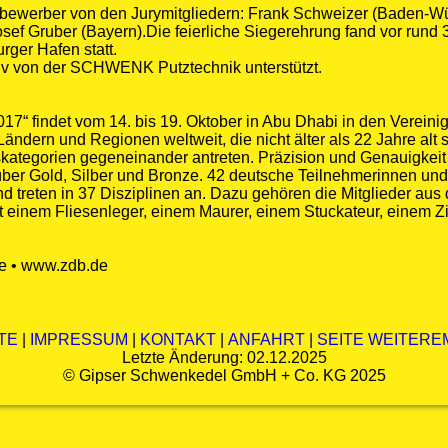
tbewerber von den Jurymitgliedern: Frank Schweizer (Baden-Wü
sef Gruber (Bayern).Die feierliche Siegerehrung fand vor rund
ger Hafen statt.
iv von der SCHWENK Putztechnik unterstützt.
017“ findet vom 14. bis 19. Oktober in Abu Dhabi in den Vereini
ändern und Regionen weltweit, die nicht älter als 22 Jahre alt 
skategorien gegeneinander antreten. Präzision und Genauigkeit
ber Gold, Silber und Bronze. 42 deutsche Teilnehmerinnen un
 treten in 37 Disziplinen an. Dazu gehören die Mitglieder aus
einem Fliesenleger, einem Maurer, einem Stuckateur, einem 
e • www.zdb.de
TE
|
IMPRESSUM
|
KONTAKT
|
ANFAHRT
|
SEITE WEITER
Letzte Änderung: 02.12.2025
©
Gipser Schwenkedel GmbH + Co. KG
2025