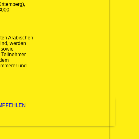
rttemberg),
 3000
gten Arabischen
sind, werden
 sowie
d Teilnehmer
 dem
Zimmerer und
EMPFEHLEN