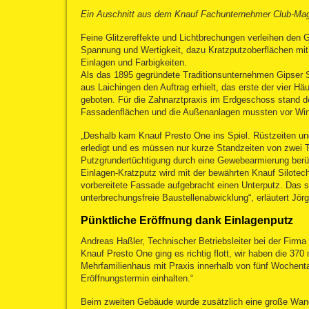
Ein Auschnitt aus dem Knauf Fachunternehmer Club-Ma
Feine Glitzereffekte und Lichtbrechungen verleihen den
Spannung und Wertigkeit, dazu Kratzputzoberflächen mit 
Einlagen und Farbigkeiten.
Als das 1895 gegründete Traditionsunternehmen Gipse
aus Laichingen den Auftrag erhielt, das erste der vier Hä
geboten. Für die
Zahnarztpraxis
im Erdgeschoss stand der
Fassadenflächen und die Außenanlagen mussten vor Wint
„Deshalb kam Knauf Presto One ins Spiel. Rüstzeiten und
erledigt und es müssen nur kurze Standzeiten von zwei T
Putzgrundertüchtigung durch eine Gewebearmierung berü
Einlagen-Kratzputz wird mit der bewährten Knauf Silotech
vorbereitete Fassade aufgebracht einen Unterputz. Das so
unterbrechungsfreie Baustellenabwicklung“, erläutert Jör
Pünktliche Eröffnung dank Einlagenputz
Andreas Haßler, Technischer Betriebsleiter bei der Firma
Knauf Presto One ging es richtig flott, wir haben die 37
Mehrfamilienhaus mit Praxis innerhalb von fünf Wochent
Eröffnungstermin einhalten.“
Beim zweiten Gebäude wurde zusätzlich eine große Wan