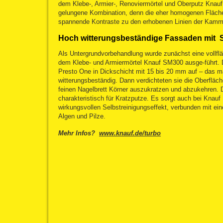
dem Klebe-, Armier-, Renoviermörtel und Oberputz Knauf
gelungene Kombination, denn die eher homogenen Fläche
spannende Kontraste zu den erhobenen Linien der Kam
Hoch witterungsbeständige Fassaden mit S
Als Untergrundvorbehandlung wurde zunächst eine vollf
dem Klebe- und Armiermörtel Knauf SM300 ausge-führt. D
Presto One in Dickschicht mit 15 bis 20 mm auf – das 
witterungsbeständig. Dann verdichteten sie die Oberflä
feinen Nagelbrett Körner auszukratzen und abzukehren. Di
charakteristisch für Kratzputze. Es sorgt auch bei Knauf
wirkungsvollen Selbstreinigungseffekt, verbunden mit ei
Algen und Pilze.
Mehr Infos?
www.knauf.de/turbo