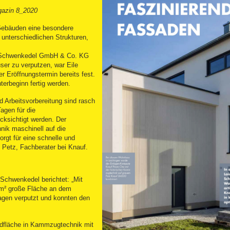
gazin 8_2020
 Gebäuden eine besondere
unterschiedlichen Strukturen,
r Schwenkedel GmbH & Co. KG
user zu verputzen, war Eile
 Eröffnungstermin bereits fest.
erbeginn fertig werden.
 Arbeitsvorbereitung sind rasch
agen für die
cksichtigt werden. Der
nik maschinell auf die
rgt für eine schnelle und
g Petz, Fachberater bei Knauf.
 Schwenkedel berichtet: „Mit
0 m² große Fläche an dem
agen verputzt und konnten den
dfläche in Kammzugtechnik mit